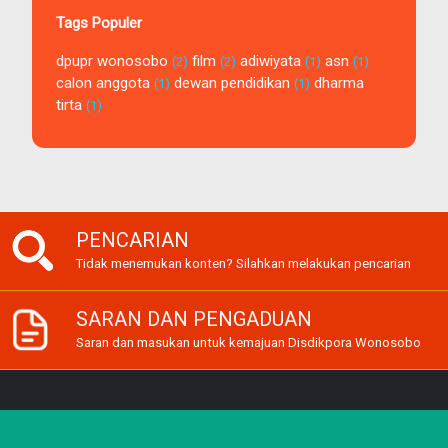
Tags Populer
dpupr wonosobo
film
adiwiyata
asn
(2)
(2)
(1)
(1)
calon anggota
dewan pendidikan
dharma
(1)
(1)
tirta
(1)
PENCARIAN
Tidak menemukan konten? Silahkan melakukan pencarian
SARAN DAN PENGADUAN
Saran dan masukan untuk kemajuan Disdikpora Wonosobo