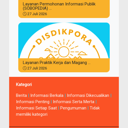
Layanan Permohonan Informasi Publik
(SOBOPEDIA) ...
27 Juli 2026
Layanan Praktik Kerja dan Magang ...
27 Juli 2026
Kategori
Berita
|
Informasi Berkala
|
Informasi Dikecualikan
|
Informasi Penting
|
Informasi Serta Merta
|
Informasi Setiap Saat
|
Pengumuman
|
Tidak
memiliki kategori