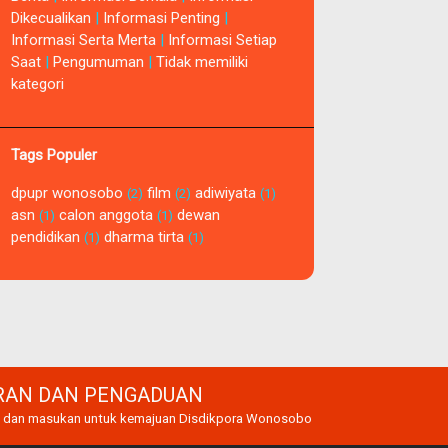
Dikecualikan
|
Informasi Penting
|
Informasi Serta Merta
|
Informasi Setiap
Saat
|
Pengumuman
|
Tidak memiliki
kategori
Tags Populer
dpupr wonosobo
film
adiwiyata
(2)
(2)
(1)
asn
calon anggota
dewan
(1)
(1)
pendidikan
dharma tirta
(1)
(1)
RAN DAN PENGADUAN
n dan masukan untuk kemajuan Disdikpora Wonosobo