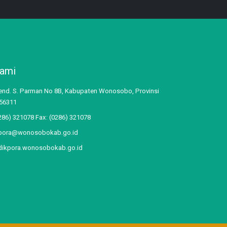
Kami
jend. S. Parman No 8B, Kabupaten Wonosobo, Provinsi
56311
86) 321078 Fax: (0286) 321078
kpora@wonosobokab.go.id
dikpora.wonosobokab.go.id