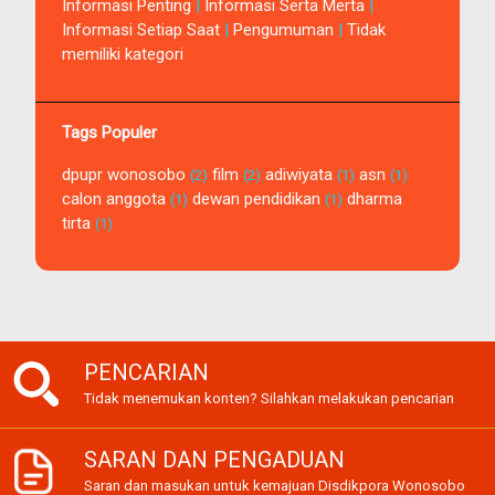
Informasi Penting
|
Informasi Serta Merta
|
Informasi Setiap Saat
|
Pengumuman
|
Tidak
memiliki kategori
Tags Populer
dpupr wonosobo
film
adiwiyata
asn
(2)
(2)
(1)
(1)
calon anggota
dewan pendidikan
dharma
(1)
(1)
tirta
(1)
PENCARIAN
Tidak menemukan konten? Silahkan melakukan pencarian
SARAN DAN PENGADUAN
Saran dan masukan untuk kemajuan Disdikpora Wonosobo