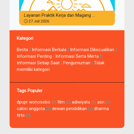
Layanan Praktik Kerja dan Magang ...
27 Juli 2026
Kategori
Berita
|
Informasi Berkala
|
Informasi Dikecualikan
|
Informasi Penting
|
Informasi Serta Merta
|
Informasi Setiap Saat
|
Pengumuman
|
Tidak
memiliki kategori
Tags Populer
dpupr wonosobo
film
adiwiyata
asn
(2)
(2)
(1)
(1)
calon anggota
dewan pendidikan
dharma
(1)
(1)
tirta
(1)